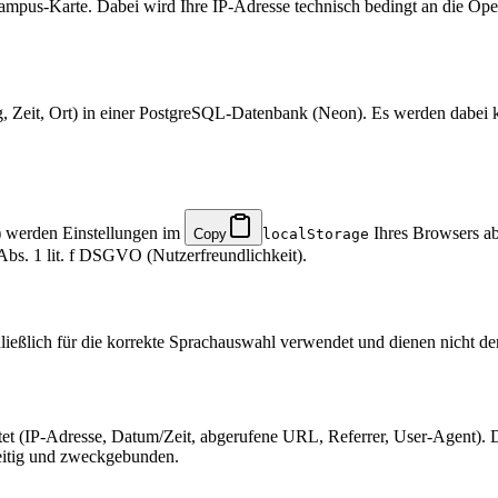
s-Karte. Dabei wird Ihre IP-Adresse technisch bedingt an die OpenStr
ung, Zeit, Ort) in einer PostgreSQL-Datenbank (Neon). Es werden dab
) werden Einstellungen im
Ihres Browsers ab
Copy
localStorage
 Abs. 1 lit. f DSGVO (Nutzerfreundlichkeit).
ließlich für die korrekte Sprachauswahl verwendet und dienen nicht d
et (IP-Adresse, Datum/Zeit, abgerufene URL, Referrer, User-Agent). Di
zeitig und zweckgebunden.