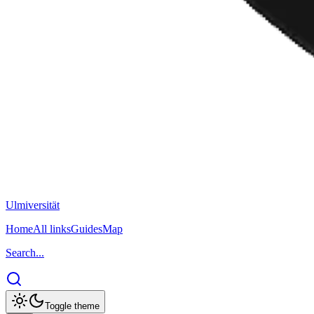
Ulm
iversität
Home
All links
Guides
Map
Search...
Toggle theme