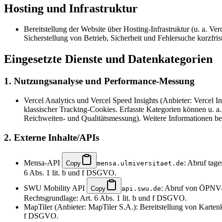
Hosting und Infrastruktur
Bereitstellung der Website über Hosting-Infrastruktur (u. a. Ve
Sicherstellung von Betrieb, Sicherheit und Fehlersuche kurzfr
Eingesetzte Dienste und Datenkategorien
1. Nutzungsanalyse und Performance-Messung
Vercel Analytics und Vercel Speed Insights (Anbieter: Vercel 
klassischer Tracking-Cookies. Erfasste Kategorien können u. a
Reichweiten- und Qualitätsmessung). Weitere Informationen be
2. Externe Inhalte/APIs
Mensa-API
: Abruf tage
Copy
mensa.ulmiversitaet.de
6 Abs. 1 lit. b und f DSGVO.
SWU Mobility API
: Abruf von ÖPNV-A
Copy
api.swu.de
Rechtsgrundlage: Art. 6 Abs. 1 lit. b und f DSGVO.
MapTiler (Anbieter: MapTiler S.A.): Bereitstellung von Kartenk
f DSGVO.